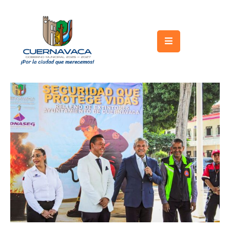
Inicio
Gobierno
Turismo
Trámites
y
Servicios
Licitaciones
Transparencia
Directorio