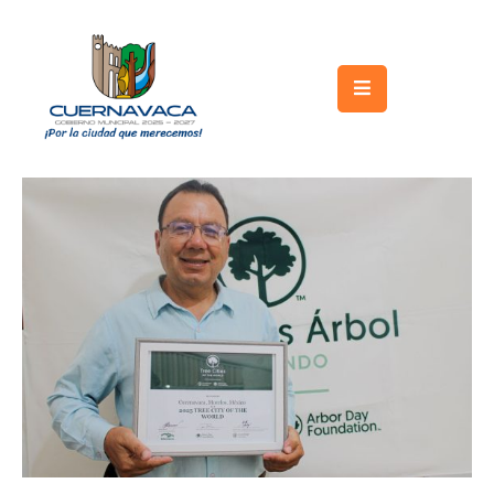
Inicio
Gobierno
Turismo
Trámites
y
Servicios
Licitaciones
Transparencia
Directorio