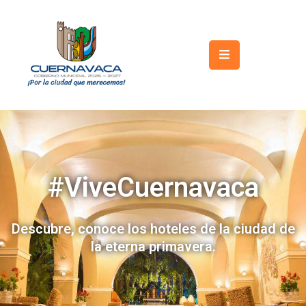
Inicio
Gobierno
Turismo
Trámites
y
#ViveCuernavaca
Servicios
Licitaciones
Descubre, conoce los hoteles de la ciudad de
la eterna primavera.
Transparencia
Directorio