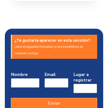
¿Te gustaría aparecer en esta sección?
Llena el siguiente formulario y nos pondremos en
contacto contigo.
Nombre
*
Email
*
Lugar a
registrar
*
Enviar