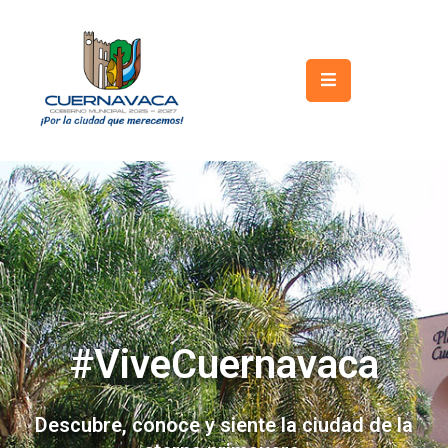
Inicio
Gobierno
Turismo
Trámites
y
Servicios
Licitaciones
#ViveCuernavaca
Transparencia
Directorio
Descubre, conoce y siente la ciudad de la