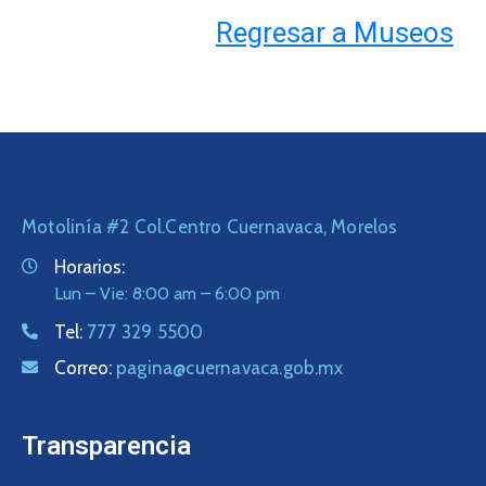
Regresar a Museos
Motolinía #2 Col.Centro Cuernavaca, Morelos
Horarios:
Lun – Vie: 8:00 am – 6:00 pm
Tel:
777 329 5500
Correo:
pagina@cuernavaca.gob.mx
Transparencia