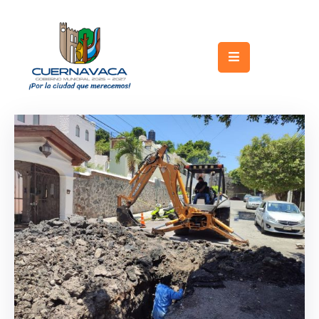
Inicio
Gobierno
Turismo
Trámites
y
Servicios
Licitaciones
Transparencia
Directorio