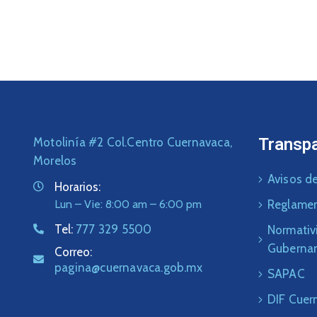
Transp
Motolinía #2 Col.Centro Cuernavaca,
Morelos
Avisos de
Horarios:
Lun – Vie: 8:00 am – 6:00 pm
Reglame
Tel:
777 329 5500
Normativ
Guberna
Correo:
pagina@cuernavaca.gob.mx
SAPAC
DIF Cuer