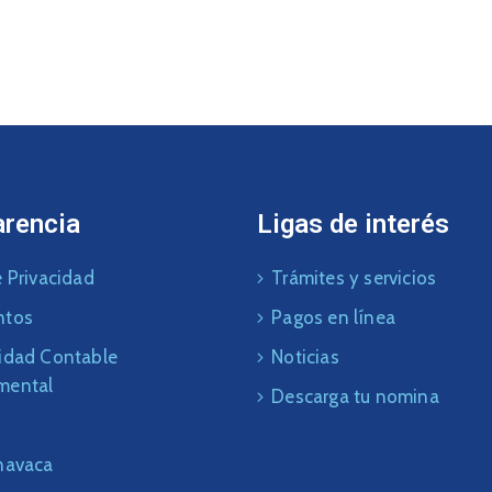
arencia
Ligas de interés
 Privacidad
Trámites y servicios
ntos
Pagos en línea
idad Contable
Noticias
mental
Descarga tu nomina
navaca