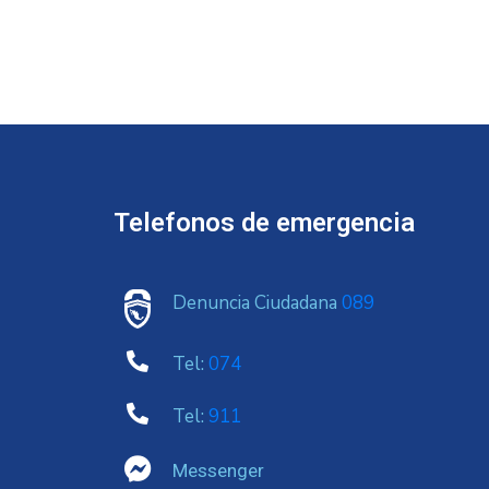
Telefonos de emergencia
Denuncia Ciudadana
089
Tel:
074
Tel:
911
Messenger