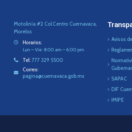
Transp
Motolinía #2 Col.Centro Cuernavaca,
Morelos
Avisos de
Horarios:
Lun – Vie: 8:00 am – 6:00 pm
Reglame
Tel:
777 329 5500
Normativ
Guberna
Correo:
pagina@cuernavaca.gob.mx
SAPAC
DIF Cuer
IMIPE