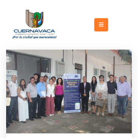
Inicio
Gobierno
Turismo
Trámites
y
Servicios
Licitaciones
Transparencia
Directorio