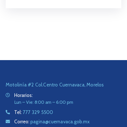
Motolinía #2 Col.Centro Cuernavaca, Morelos
Horarios:
Lun – Vie: 8:00 am – 6:00 pm
Tel:
777 329 5500
Correo:
pagina@cuernavaca.gob.mx