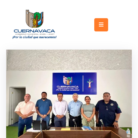
Inicio
Gobierno
Turismo
Trámites
y
Servicios
Licitaciones
Transparencia
Directorio