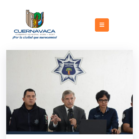
Inicio
Gobierno
Turismo
Trámites
y
Servicios
Licitaciones
Transparencia
Directorio