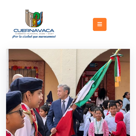
Inicio
Gobierno
Turismo
Trámites
y
Servicios
Licitaciones
Transparencia
Directorio