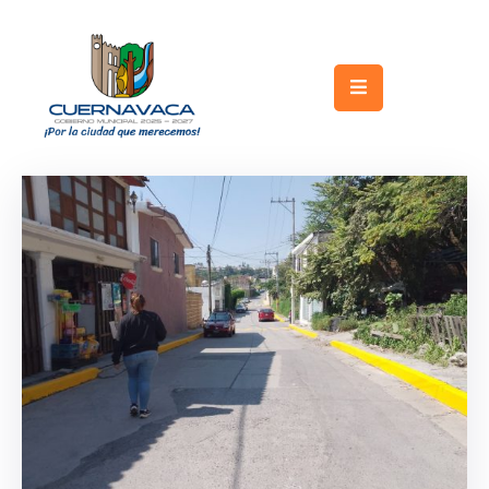
Inicio
Gobierno
Turismo
Trámites
y
Servicios
Licitaciones
Transparencia
Directorio