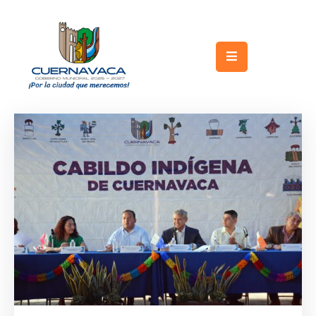
Inicio
Gobierno
Turismo
Trámites
y
Servicios
Licitaciones
Transparencia
Directorio