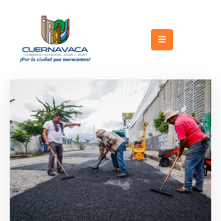
Inicio
Gobierno
Turismo
Trámites
y
Servicios
Licitaciones
Transparencia
Directorio