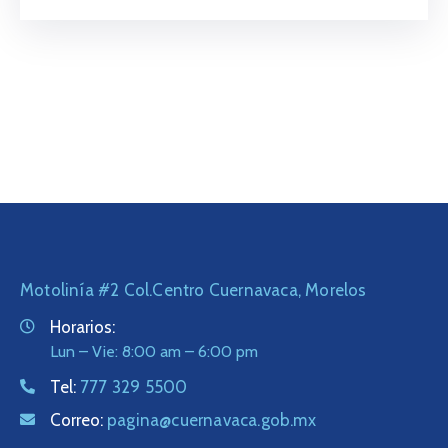
Motolinía #2 Col.Centro Cuernavaca, Morelos
Horarios:
Lun – Vie: 8:00 am – 6:00 pm
Tel:
777 329 5500
Correo:
pagina@cuernavaca.gob.mx