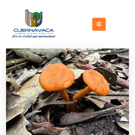
Inicio
Gobierno
Turismo
Trámites
y
Servicios
Licitaciones
Transparencia
Directorio