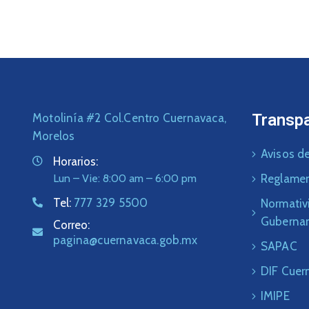
Transp
Motolinía #2 Col.Centro Cuernavaca,
Morelos
Avisos de
Horarios:
Lun – Vie: 8:00 am – 6:00 pm
Reglame
Tel:
777 329 5500
Normativ
Guberna
Correo:
pagina@cuernavaca.gob.mx
SAPAC
DIF Cuer
IMIPE