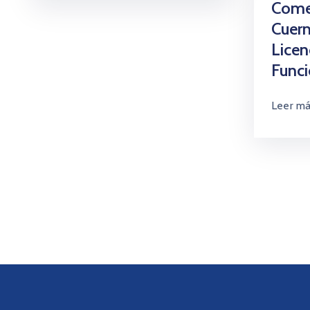
Come
Cuer
Licen
Func
Leer m