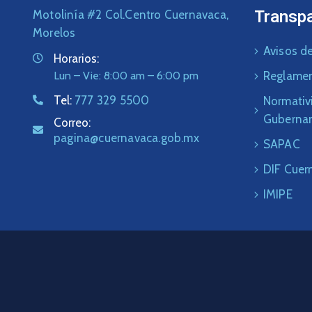
Transp
Motolinía #2 Col.Centro Cuernavaca,
Morelos
Avisos de
Horarios:
Lun – Vie: 8:00 am – 6:00 pm
Reglame
Tel:
777 329 5500
Normativ
Guberna
Correo:
pagina@cuernavaca.gob.mx
SAPAC
DIF Cuer
IMIPE