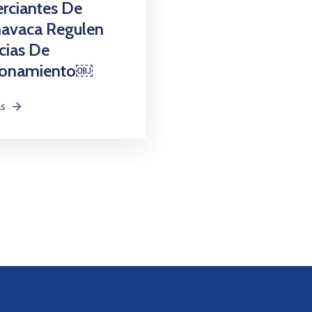
rciantes De
navaca Regulen
cias De
ionamiento￼
ás