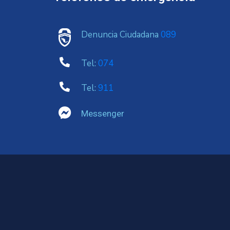
Denuncia Ciudadana
089
Tel:
074
Tel:
911
Messenger