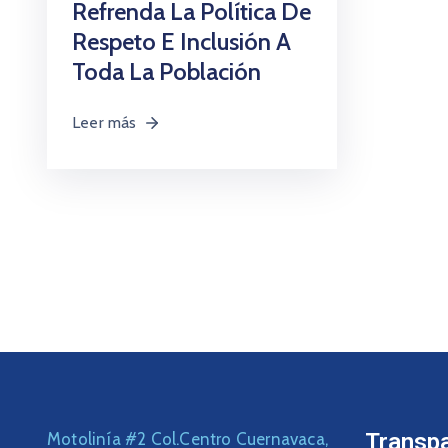
Refrenda La Política De
Respeto E Inclusión A
Toda La Población
Leer más
Transp
Motolinía #2 Col.Centro Cuernavaca,