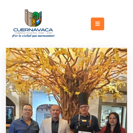
Inicio
Gobierno
Turismo
Trámites
y
Servicios
Licitaciones
Transparencia
Directorio