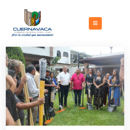
Inicio
Gobierno
Turismo
Trámites
y
Servicios
Licitaciones
Transparencia
Directorio