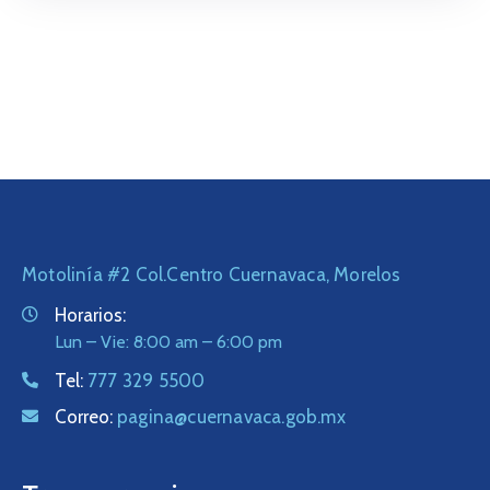
Motolinía #2 Col.Centro Cuernavaca, Morelos
Horarios:
Lun – Vie: 8:00 am – 6:00 pm
Tel:
777 329 5500
Correo:
pagina@cuernavaca.gob.mx