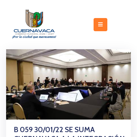
Inicio
Gobierno
Turismo
Trámites
y
Servicios
Licitaciones
Transparencia
Directorio
B 059 30/01/22 SE SUMA