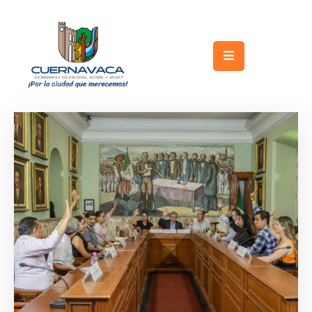
Inicio
Gobierno
Turismo
Trámites
y
Servicios
Licitaciones
Transparencia
Directorio