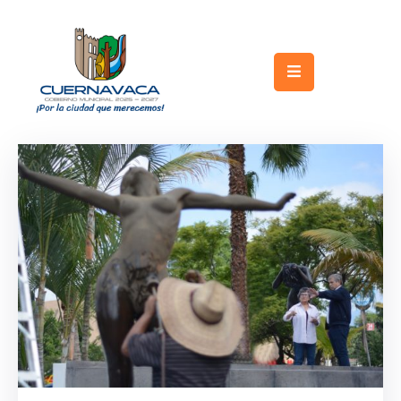
Inicio
Gobierno
Turismo
Trámites
y
Servicios
Licitaciones
Transparencia
Directorio