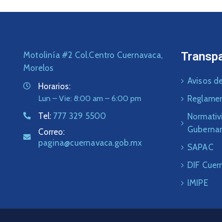
Transp
Motolinía #2 Col.Centro Cuernavaca,
Morelos
Avisos de
Horarios:
Lun – Vie: 8:00 am – 6:00 pm
Reglame
Tel:
777 329 5500
Normativ
Guberna
Correo:
pagina@cuernavaca.gob.mx
SAPAC
DIF Cuer
IMIPE