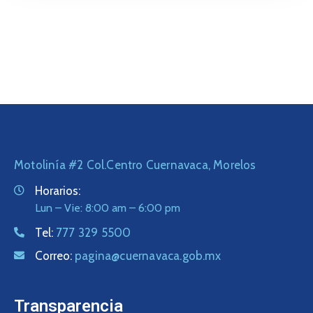
Motolinía #2 Col.Centro Cuernavaca, Morelos
Horarios:
Lun – Vie: 8:00 am – 6:00 pm
Tel:
777 329 5500
Correo:
pagina@cuernavaca.gob.mx
Transparencia