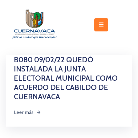
Inicio
Gobierno
Turismo
B080 09/02/22 QUEDÓ
INSTALADA LA JUNTA
Trámites
y
ELECTORAL MUNICIPAL COMO
Servicios
ACUERDO DEL CABILDO DE
CUERNAVACA
Licitaciones
Transparencia
Leer más
Directorio