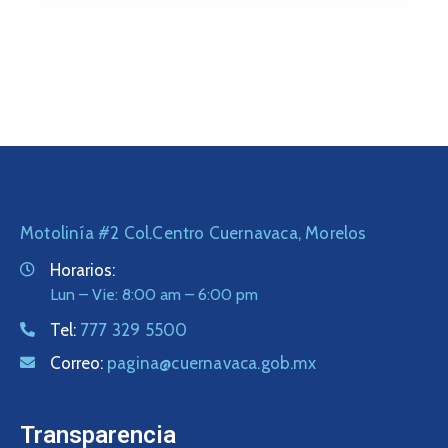
Citas
Motolinía #2 Col.Centro Cuernavaca, Morelos
Horarios:
Lun – Vie: 8:00 am – 6:00 pm
Tel:
777 329 5500
Correo:
pagina@cuernavaca.gob.mx
Transparencia