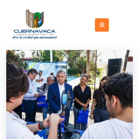
Inicio
Gobierno
Turismo
Trámites
y
Servicios
Licitaciones
Transparencia
Directorio