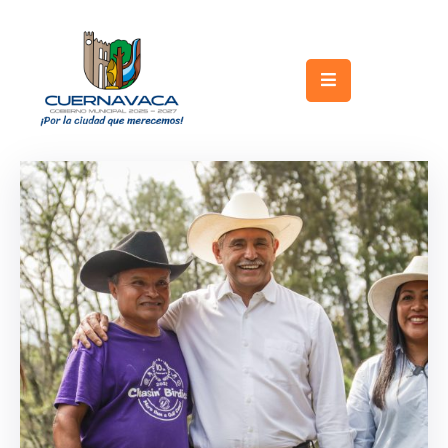
Inicio
Gobierno
Turismo
Trámites
y
Servicios
Licitaciones
Transparencia
Directorio