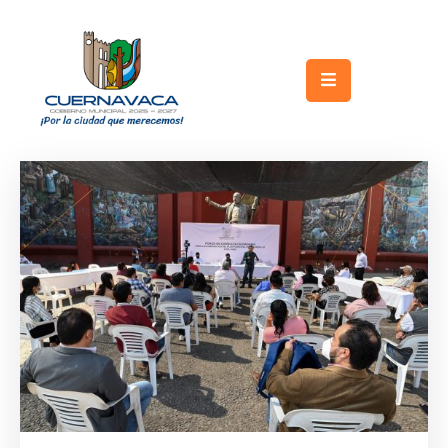
Inicio
Gobierno
Turismo
Trámites
y
Servicios
Licitaciones
Transparencia
Directorio