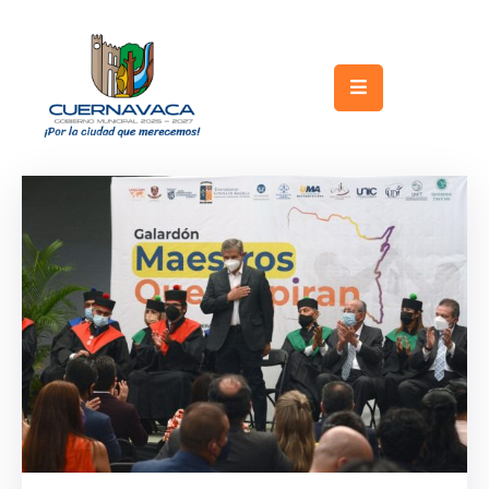
Inicio
Gobierno
Turismo
Trámites
y
Servicios
Licitaciones
Transparencia
Directorio