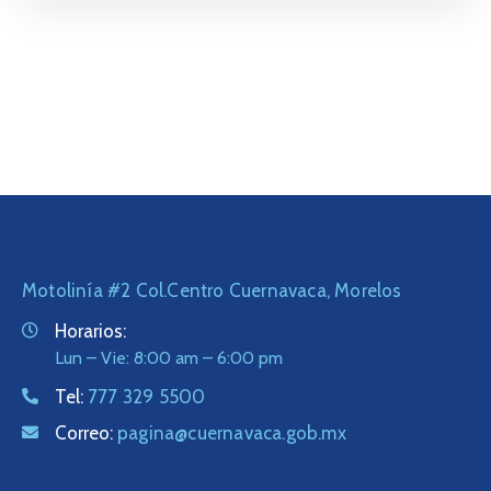
Motolinía #2 Col.Centro Cuernavaca, Morelos
Horarios:
Lun – Vie: 8:00 am – 6:00 pm
Tel:
777 329 5500
Correo:
pagina@cuernavaca.gob.mx