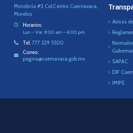
Transp
Motolinía #2 Col.Centro Cuernavaca,
Morelos
Avisos de
Horarios:
Lun – Vie: 8:00 am – 6:00 pm
Reglame
Tel:
777 329 5500
Normativ
Guberna
Correo:
pagina@cuernavaca.gob.mx
SAPAC
DIF Cuer
IMIPE