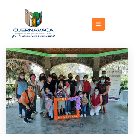
Inicio
Gobierno
Turismo
Trámites
y
Servicios
Licitaciones
Transparencia
Directorio