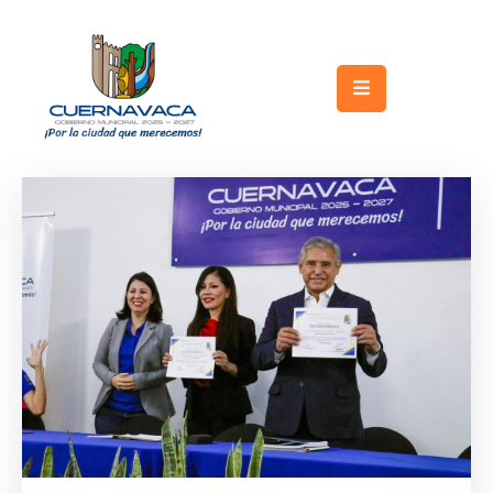
Inicio
Gobierno
Turismo
Trámites
y
Servicios
Licitaciones
Transparencia
Directorio