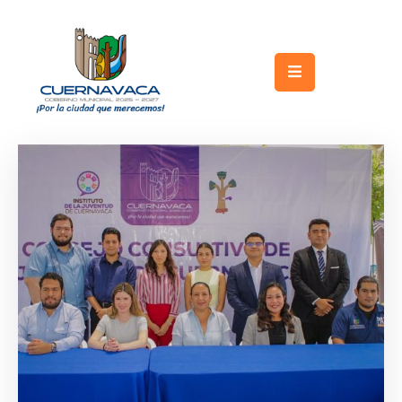
Inicio
Gobierno
Turismo
Trámites
y
Servicios
Licitaciones
Transparencia
Directorio