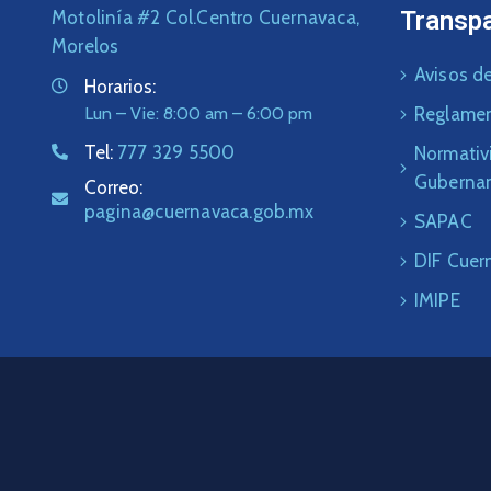
Transp
Motolinía #2 Col.Centro Cuernavaca,
Morelos
Avisos de
Horarios:
Lun – Vie: 8:00 am – 6:00 pm
Reglame
Tel:
777 329 5500
Normativ
Guberna
Correo:
pagina@cuernavaca.gob.mx
SAPAC
DIF Cuer
IMIPE