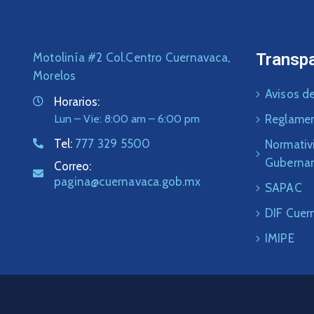
Transp
Motolinía #2 Col.Centro Cuernavaca,
Morelos
Avisos de
Horarios:
Lun – Vie: 8:00 am – 6:00 pm
Reglame
Tel:
777 329 5500
Normativ
Guberna
Correo:
pagina@cuernavaca.gob.mx
SAPAC
DIF Cuer
IMIPE