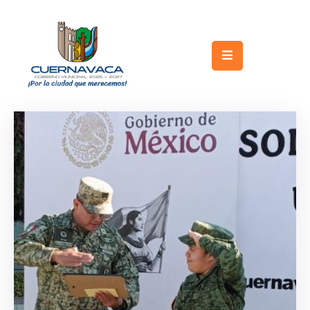
Inicio
Gobierno
Turismo
Trámites
y
Servicios
Licitaciones
Transparencia
Directorio