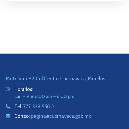
Motolinía #2 Col.Centro Cuernavaca, Morelos
Horarios:
Lun – Vie: 8:00 am – 6:00 pm
Tel:
777 329 5500
Correo:
pagina@cuernavaca.gob.mx