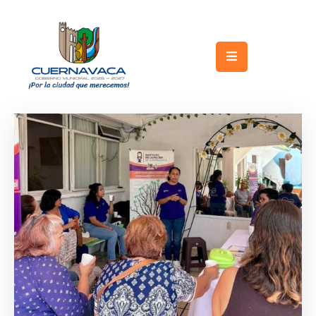
Inicio
Gobierno
Turismo
Trámites
y
Servicios
Licitaciones
Transparencia
Directorio