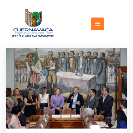
Inicio
Gobierno
Turismo
Trámites
y
Servicios
Licitaciones
Transparencia
Directorio