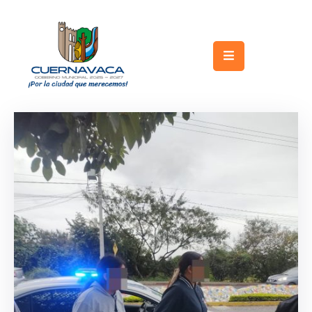
Inicio
Gobierno
Turismo
Trámites
y
Servicios
Licitaciones
Transparencia
Directorio