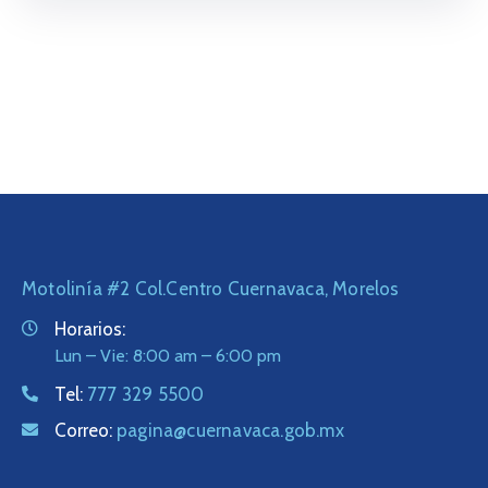
Motolinía #2 Col.Centro Cuernavaca, Morelos
Horarios:
Lun – Vie: 8:00 am – 6:00 pm
Tel:
777 329 5500
Correo:
pagina@cuernavaca.gob.mx