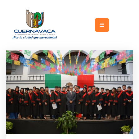
Inicio
Gobierno
Turismo
Trámites
y
Servicios
Licitaciones
Transparencia
Directorio