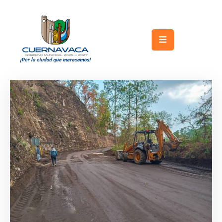
Inicio
Gobierno
Turismo
Trámites
y
Servicios
Licitaciones
Transparencia
Directorio