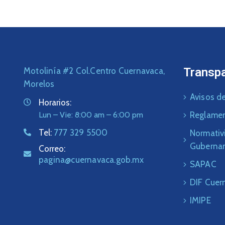
Transp
Motolinía #2 Col.Centro Cuernavaca,
Morelos
Avisos de
Horarios:
Lun – Vie: 8:00 am – 6:00 pm
Reglame
Tel:
777 329 5500
Normativ
Guberna
Correo:
pagina@cuernavaca.gob.mx
SAPAC
DIF Cuer
IMIPE