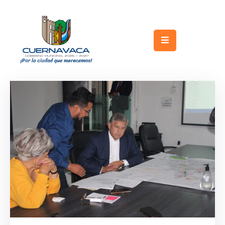
Inicio
Gobierno
Turismo
Trámites
y
Servicios
Licitaciones
Transparencia
Directorio