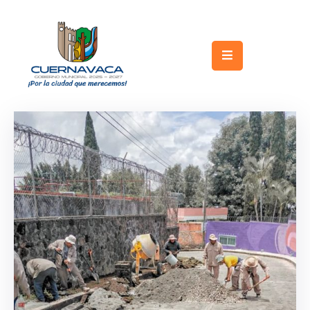
Inicio
Gobierno
Turismo
Trámites
y
Servicios
Licitaciones
Transparencia
Directorio