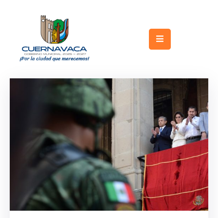
Inicio
Gobierno
Turismo
Trámites
y
Servicios
Licitaciones
Transparencia
Directorio