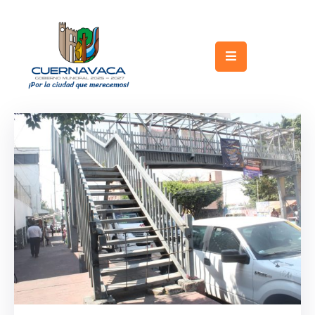
Inicio
Gobierno
Turismo
Trámites
y
Servicios
Licitaciones
Transparencia
Directorio