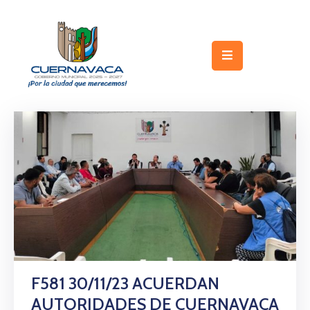
Inicio
Gobierno
Turismo
Trámites
y
Servicios
Licitaciones
Transparencia
F581 30/11/23 ACUERDAN
Directorio
AUTORIDADES DE CUERNAVACA