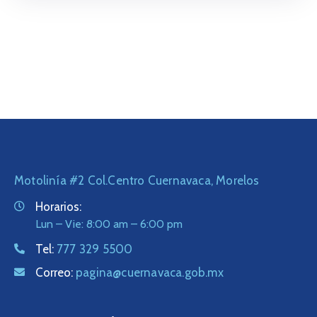
Motolinía #2 Col.Centro Cuernavaca, Morelos
Horarios:
Lun – Vie: 8:00 am – 6:00 pm
Tel:
777 329 5500
Correo:
pagina@cuernavaca.gob.mx