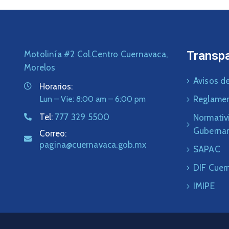
Transp
Motolinía #2 Col.Centro Cuernavaca,
Morelos
Avisos de
Horarios:
Lun – Vie: 8:00 am – 6:00 pm
Reglame
Tel:
777 329 5500
Normativ
Guberna
Correo:
pagina@cuernavaca.gob.mx
SAPAC
DIF Cuer
IMIPE